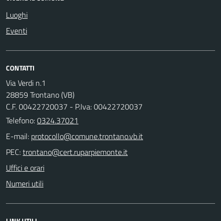
Luoghi
Eventi
CONTATTI
Via Verdi n.1
28859 Trontano (VB)
C.F. 00422720037 - P.Iva: 00422720037
Telefono:
0324.37021
E-mail:
PEC:
Uffici e orari
Numeri utili
LINK UTILI