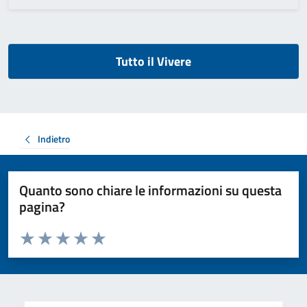
Tutto il Vivere
Indietro
Quanto sono chiare le informazioni su questa
pagina?
Valuta da 1 a 5 stelle la pagina
Valuta 1 stelle su 5
Valuta 2 stelle su 5
Valuta 3 stelle su 5
Valuta 4 stelle su 5
Valuta 5 stelle su 5