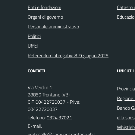
Enti e fondazioni
Catasto e
Organi di governo
Educazio
Personale amministrativo
Politici
Uffici
Referendum abrogativi 8-9 giugno 2025
CONTATTI
LINK UTIL
Via Verdi n.1
Provinci
28859 Trontano (VB)
Regione
C.F. 00422720037 - P.Iva:
Bando GA
00422720037
Telefono:
0324.37021
ella spos
E-mail:
Whistleb