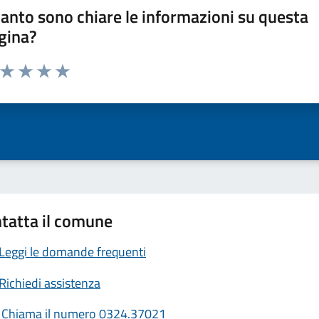
anto sono chiare le informazioni su questa
gina?
a da 1 a 5 stelle la pagina
ta 1 stelle su 5
Valuta 2 stelle su 5
Valuta 3 stelle su 5
Valuta 4 stelle su 5
Valuta 5 stelle su 5
tatta il comune
Leggi le domande frequenti
Richiedi assistenza
Chiama il numero 0324.37021