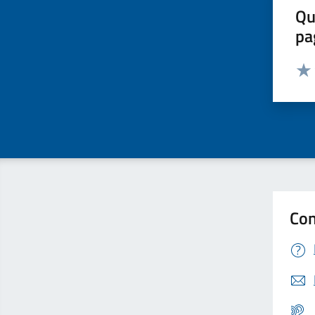
Qu
pa
Valut
Valu
Con