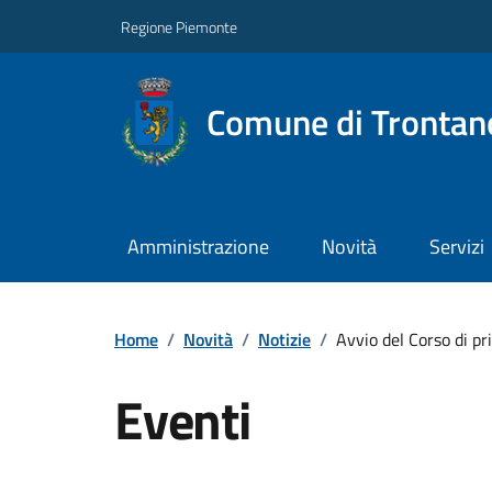
Regione Piemonte
Comune di Trontan
Amministrazione
Novità
Servizi
Home
/
Novità
/
Notizie
/
Avvio del Corso di pr
Eventi